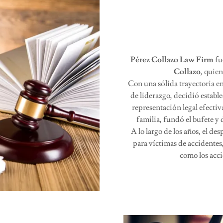
Pérez Collazo Law Firm
fu
Collazo
, quien
Con una sólida trayectoria en
de liderazgo, decidió establ
representación legal efecti
familia, fundó el bufete y 
A lo largo de los años, el d
para víctimas de accidentes
como los acci